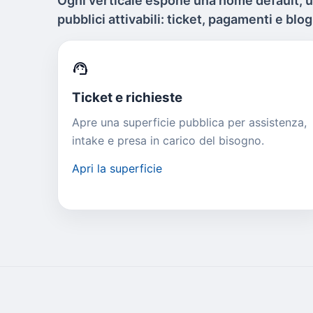
Ogni verticale espone una home default, 
pubblici attivabili: ticket, pagamenti e blog
support_agent
Ticket e richieste
Apre una superficie pubblica per assistenza,
intake e presa in carico del bisogno.
Apri la superficie