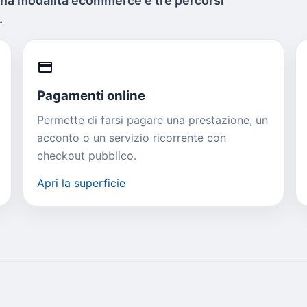
una modalita ecommerce e tre percorsi
.
credit_card
Pagamenti online
Permette di farsi pagare una prestazione, un
acconto o un servizio ricorrente con
checkout pubblico.
Apri la superficie