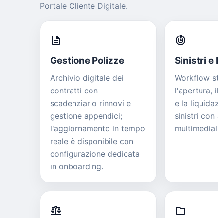
Portale Cliente Digitale.
description
crisis_alert
Gestione Polizze
Sinistri e
Archivio digitale dei
Workflow st
contratti con
l'apertura, 
scadenziario rinnovi e
e la liquida
gestione appendici;
sinistri con 
l'aggiornamento in tempo
multimediali
reale è disponibile con
configurazione dedicata
in onboarding.
balance
folder