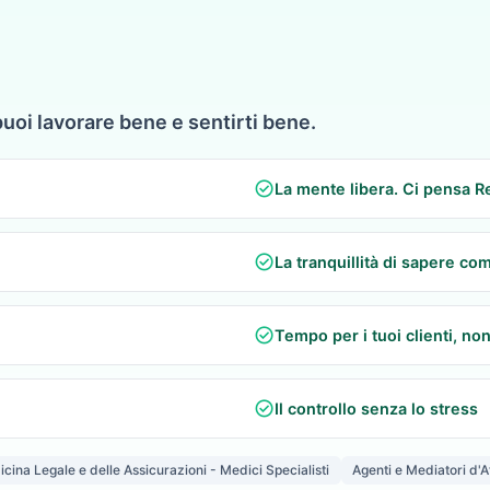
puoi lavorare bene e sentirti bene.
check_circle
La mente libera. Ci pensa R
check_circle
La tranquillità di sapere co
check_circle
Tempo per i tuoi clienti, non
check_circle
Il controllo senza lo stress
cina Legale e delle Assicurazioni - Medici Specialisti
Agenti e Mediatori d'A