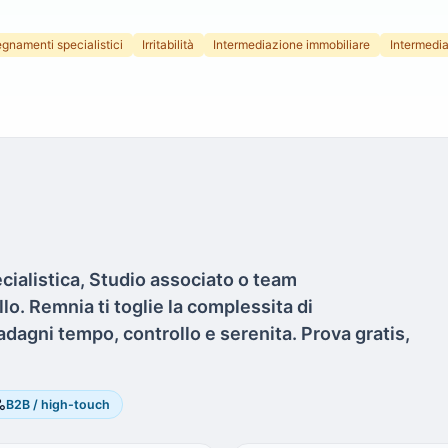
egnamenti specialistici
Irritabilità
Intermediazione immobiliare
Intermedi
cialistica, Studio associato o team
o. Remnia ti toglie la complessita di
adagni tempo, controllo e serenita. Prova gratis,
aces
B2B / high-touch