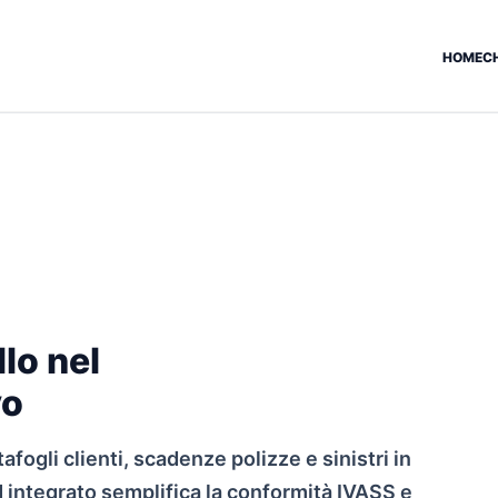
HOME
C
lo nel
vo
fogli clienti, scadenze polizze e sinistri in
 integrato semplifica la conformità IVASS e