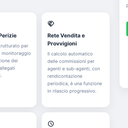
handshake
 Perizie
Rete Vendita e
Provvigioni
rutturato per
il monitoraggio
Il calcolo automatico
zione dei
delle commissioni per
allegati
agenti e sub-agenti, con
.
rendicontazione
periodica, è una funzione
in rilascio progressivo.
schedule