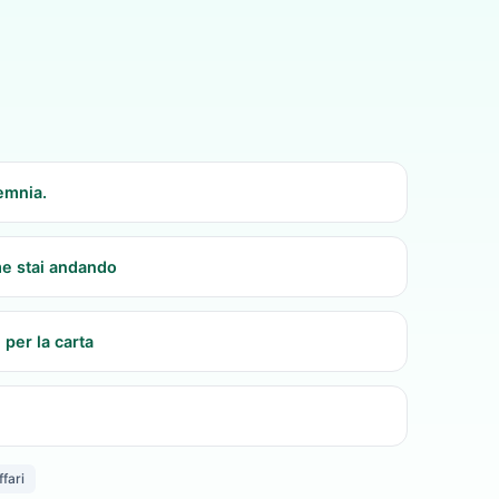
emnia.
me stai andando
 per la carta
ffari