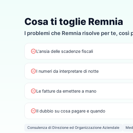
Cosa ti toglie Remnia
I problemi che Remnia risolve per te, così 
do_not_disturb_on
L'ansia delle scadenze fiscali
do_not_disturb_on
I numeri da interpretare di notte
do_not_disturb_on
Le fatture da emettere a mano
do_not_disturb_on
Il dubbio su cosa pagare e quando
Consulenza di Direzione ed Organizzazione Aziendale
Medi