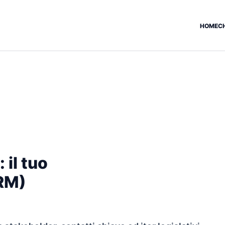
HOME
C
 il tuo
CRM)