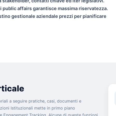
 stakeholder, contatti chiave ed iter legislativi.
 public affairs garantisce massima riservatezza.
istino gestionale aziendale prezzi per pianificare
ticale
toriali a seguire pratiche, casi, documenti e
zioni Istituzionali mette in primo piano
e Engagement Tracking. Alcune di queste funzioni