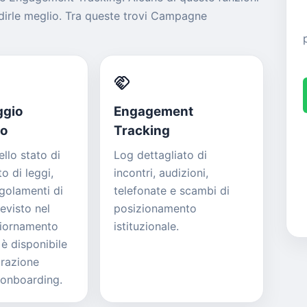
irle meglio. Tra queste trovi Campagne
handshake
ggio
Engagement
vo
Tracking
ello stato di
Log dettagliato di
 di leggi,
incontri, audizioni,
egolamenti di
telefonate e scambi di
evisto nel
posizionamento
giornamento
istituzionale.
è disponibile
razione
 onboarding.