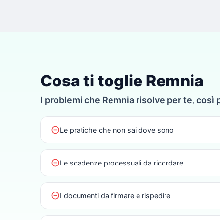
Cosa ti toglie Remnia
I problemi che Remnia risolve per te, così 
do_not_disturb_on
Le pratiche che non sai dove sono
do_not_disturb_on
Le scadenze processuali da ricordare
do_not_disturb_on
I documenti da firmare e rispedire