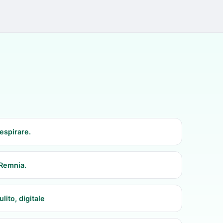
Respirare.
 Remnia.
ulito, digitale