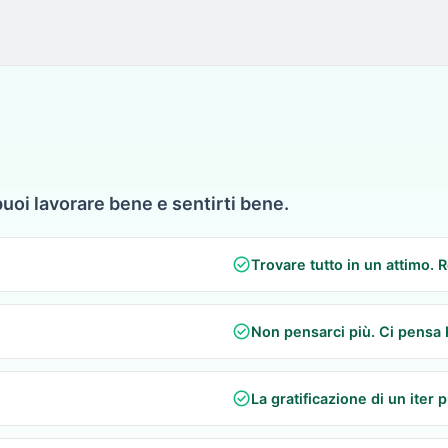
puoi lavorare bene e sentirti bene.
check_circle
Trovare tutto in un attimo. 
check_circle
Non pensarci più. Ci pensa
check_circle
La gratificazione di un iter p