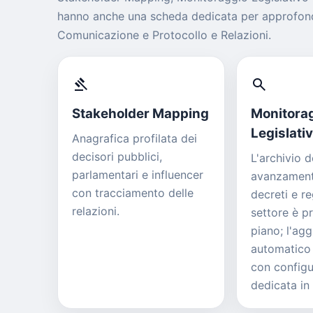
hanno anche una scheda dedicata per approfond
Comunicazione e Protocollo e Relazioni.
gavel
search
Stakeholder Mapping
Monitora
Legislati
Anagrafica profilata dei
decisori pubblici,
L'archivio d
parlamentari e influencer
avanzamento
con tracciamento delle
decreti e r
relazioni.
settore è pr
piano; l'ag
automatico 
con configu
dedicata in