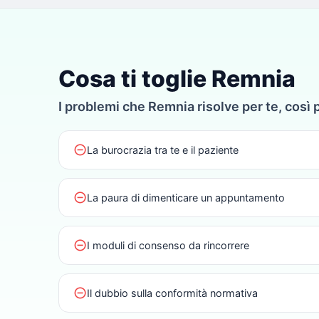
Cosa ti toglie Remnia
I problemi che Remnia risolve per te, così 
do_not_disturb_on
La burocrazia tra te e il paziente
do_not_disturb_on
La paura di dimenticare un appuntamento
do_not_disturb_on
I moduli di consenso da rincorrere
do_not_disturb_on
Il dubbio sulla conformità normativa