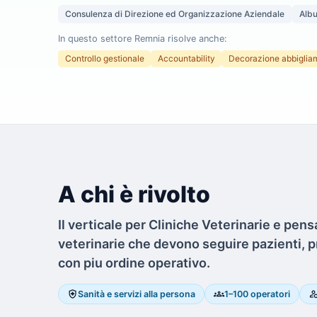
Consulenza di Direzione ed Organizzazione Aziendale
Albu
In questo settore Remnia risolve anche:
Controllo gestionale
Accountability
Decorazione abbiglia
A chi è rivolto
Il verticale per Cliniche Veterinarie e pens
veterinarie che devono seguire pazienti, pro
con piu ordine operativo.
health_and_safety
groups
person_sea
Sanità e servizi alla persona
1–100 operatori