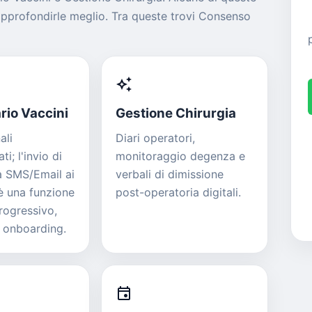
pprofondirle meglio. Tra queste trovi Consenso
auto_awesome
io Vaccini
Gestione Chirurgia
ali
Diari operatori,
i; l'invio di
monitoraggio degenza e
 SMS/Email ai
verbali di dimissione
 è una funzione
post-operatoria digitali.
progressivo,
n onboarding.
event