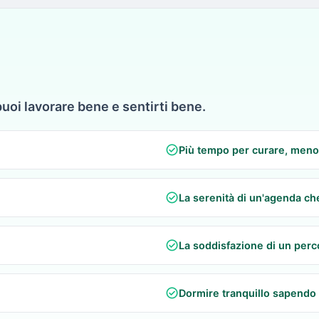
puoi lavorare bene e sentirti bene.
check_circle
Più tempo per curare, meno
check_circle
La serenità di un'agenda ch
check_circle
La soddisfazione di un perco
check_circle
Dormire tranquillo sapendo 