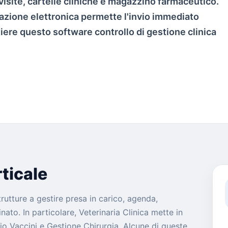
visite, cartelle cliniche e magazzino farmaceutico.
azione elettronica permette l'invio immediato
liere questo software controllo di gestione clinica
ticale
strutture a gestire presa in carico, agenda,
ato. In particolare, Veterinaria Clinica mette in
io Vaccini e Gestione Chirurgia. Alcune di queste