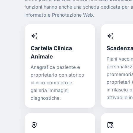
funzioni hanno anche una scheda dedicata per a
Informato e Prenotazione Web.
auto_awesome
auto_awesome
Cartella Clinica
Scadenzar
Animale
Piani vaccin
personalizzat
Anagrafica paziente e
promemoria
proprietario con storico
proprietari
clinico completo e
in rilascio 
galleria immagini
attivabile i
diagnostiche.
health_and_safety
clinical_notes