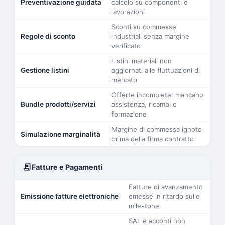
Preventivazione guidata
calcolo su componenti e
lavorazioni
Sconti su commesse
Regole di sconto
industriali senza margine
verificato
Listini materiali non
Gestione listini
aggiornati alle fluttuazioni di
mercato
Offerte incomplete: mancano
Bundle prodotti/servizi
assistenza, ricambi o
formazione
Margine di commessa ignoto
Simulazione marginalità
prima della firma contratto
receipt_long
Fatture e Pagamenti
Fatture di avanzamento
Emissione fatture elettroniche
emesse in ritardo sulle
milestone
SAL e acconti non