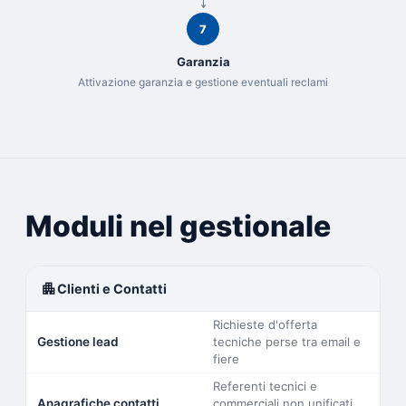
7
Garanzia
Attivazione garanzia e gestione eventuali reclami
Moduli nel gestionale
apartment
Clienti e Contatti
Richieste d'offerta
Gestione lead
tecniche perse tra email e
fiere
Referenti tecnici e
Anagrafiche contatti
commerciali non unificati