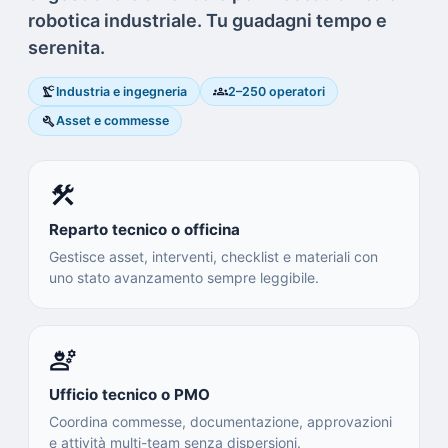
robotica industriale. Tu guadagni tempo e
serenita.
precision_manufacturing
groups
Industria e ingegneria
2–250 operatori
build
Asset e commesse
construction
Reparto tecnico o officina
Gestisce asset, interventi, checklist e materiali con
uno stato avanzamento sempre leggibile.
engineering
Ufficio tecnico o PMO
Coordina commesse, documentazione, approvazioni
e attività multi-team senza dispersioni.