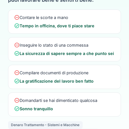
do_not_disturb_on
Contare le scorte a mano
check_circle
Tempo in officina, dove ti piace stare
do_not_disturb_on
Inseguire lo stato di una commessa
check_circle
La sicurezza di sapere sempre a che punto sei
do_not_disturb_on
Compilare documenti di produzione
check_circle
La gratificazione del lavoro ben fatto
do_not_disturb_on
Domandarti se hai dimenticato qualcosa
check_circle
Sonno tranquillo
Denaro Trattamento - Sistemi e Macchine