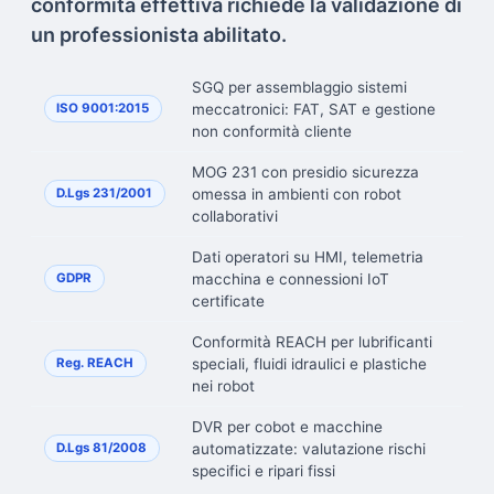
conformità effettiva richiede la validazione di
un professionista abilitato.
SGQ per assemblaggio sistemi
meccatronici: FAT, SAT e gestione
ISO 9001:2015
non conformità cliente
MOG 231 con presidio sicurezza
omessa in ambienti con robot
D.Lgs 231/2001
collaborativi
Dati operatori su HMI, telemetria
macchina e connessioni IoT
GDPR
certificate
Conformità REACH per lubrificanti
speciali, fluidi idraulici e plastiche
Reg. REACH
nei robot
DVR per cobot e macchine
automatizzate: valutazione rischi
D.Lgs 81/2008
specifici e ripari fissi