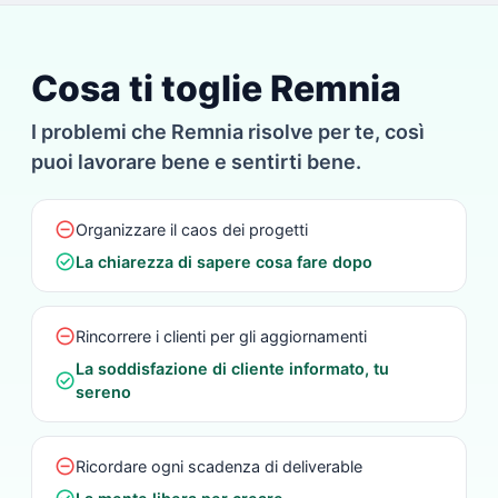
Cosa ti toglie Remnia
I problemi che Remnia risolve per te, così
puoi lavorare bene e sentirti bene.
do_not_disturb_on
Organizzare il caos dei progetti
check_circle
La chiarezza di sapere cosa fare dopo
do_not_disturb_on
Rincorrere i clienti per gli aggiornamenti
La soddisfazione di cliente informato, tu
check_circle
sereno
do_not_disturb_on
Ricordare ogni scadenza di deliverable