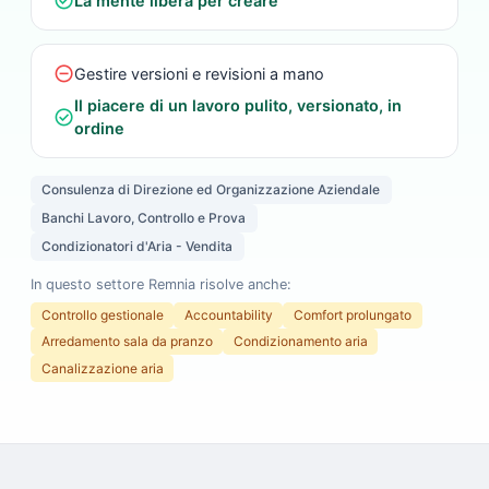
check_circle
La mente libera per creare
do_not_disturb_on
Gestire versioni e revisioni a mano
Il piacere di un lavoro pulito, versionato, in
check_circle
ordine
Consulenza di Direzione ed Organizzazione Aziendale
Banchi Lavoro, Controllo e Prova
Condizionatori d'Aria - Vendita
In questo settore Remnia risolve anche:
Controllo gestionale
Accountability
Comfort prolungato
Arredamento sala da pranzo
Condizionamento aria
Canalizzazione aria