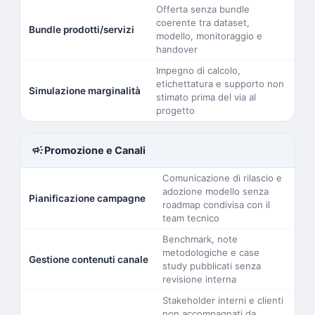
Offerta senza bundle
coerente tra dataset,
Bundle prodotti/servizi
modello, monitoraggio e
handover
Impegno di calcolo,
etichettatura e supporto non
Simulazione marginalità
stimato prima del via al
progetto
campaign
Promozione e Canali
Comunicazione di rilascio e
adozione modello senza
Pianificazione campagne
roadmap condivisa con il
team tecnico
Benchmark, note
metodologiche e case
Gestione contenuti canale
study pubblicati senza
revisione interna
Stakeholder interni e clienti
non accompagnati da