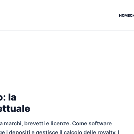
HOME
C
: la
ettuale
ia marchi, brevetti e licenze. Come software
ge i depositi e gestisce il calcolo delle royalty. I