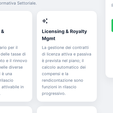
rmativa Settoriale.
auto_awesome
 &
Licensing & Royalty
Mgmt
rio per il
La gestione dei contratti
elle tasse di
di licenza attiva e passiva
o e il rinnovo
è prevista nel piano; il
nelle diverse
calcolo automatico dei
i è una
compensi e la
rilascio
rendicontazione sono
attivabile in
funzioni in rilascio
.
progressivo.