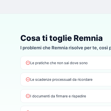
Cosa ti toglie Remnia
I problemi che Remnia risolve per te, così 
do_not_disturb_on
Le pratiche che non sai dove sono
do_not_disturb_on
Le scadenze processuali da ricordare
do_not_disturb_on
I documenti da firmare e rispedire