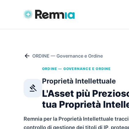
arrow_back
ORDINE — Governance e Ordine
ORDINE — GOVERNANCE E ORDINE
Proprietà Intellettuale
gavel
L'Asset più Prezioso
tua Proprietà Intell
Remnia per la Proprietà Intellettuale tracc
controllo di gestione dei titoli di IP, proteg