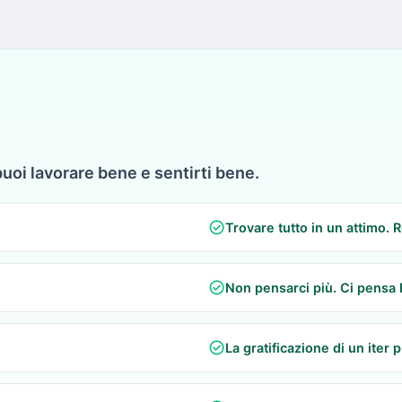
puoi lavorare bene e sentirti bene.
check_circle
Trovare tutto in un attimo. 
check_circle
Non pensarci più. Ci pensa
check_circle
La gratificazione di un iter p