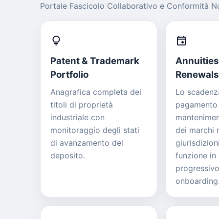
Portale Fascicolo Collaborativo e Conformità No
lightbulb
event
Patent & Trademark
Annuities
Portfolio
Renewals
Anagrafica completa dei
Lo scadenza
titoli di proprietà
pagamento d
industriale con
manteniment
monitoraggio degli stati
dei marchi 
di avanzamento del
giurisdizion
deposito.
funzione in 
progressivo 
onboarding