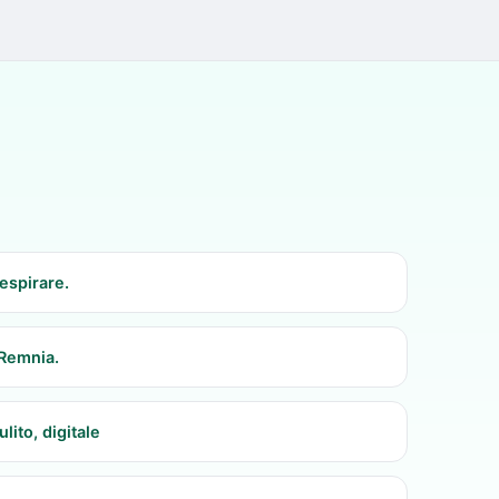
Respirare.
 Remnia.
ulito, digitale