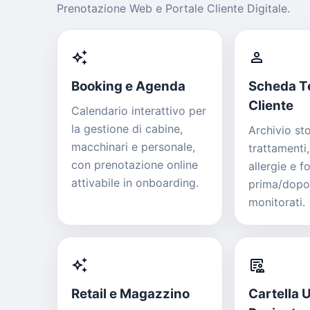
Prenotazione Web e Portale Cliente Digitale.
auto_awesome
person
Booking e Agenda
Scheda T
Cliente
Calendario interattivo per
la gestione di cabine,
Archivio sto
macchinari e personale,
trattamenti
con prenotazione online
allergie e f
attivabile in onboarding.
prima/dopo 
monitorati.
auto_awesome
clinical_notes
Retail e Magazzino
Cartella 