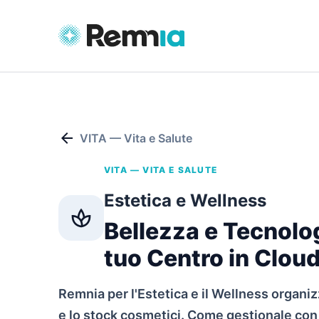
arrow_back
VITA — Vita e Salute
VITA — VITA E SALUTE
Estetica e Wellness
spa
Bellezza e Tecnologi
tuo Centro in Clou
Remnia per l'Estetica e il Wellness organiz
e lo stock cosmetici. Come gestionale co