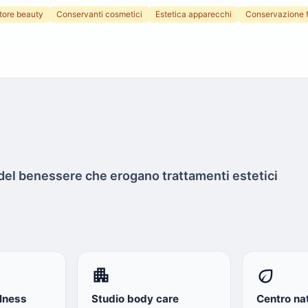
tore beauty
Conservanti cosmetici
Estetica apparecchi
Conservazione 
i del benessere che erogano trattamenti estetici
apartment
eco
lness
Studio body care
Centro na