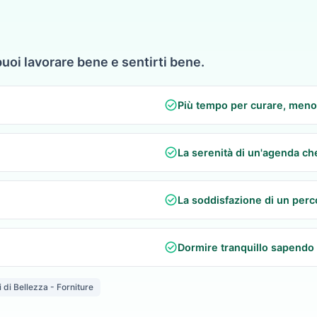
puoi lavorare bene e sentirti bene.
check_circle
Più tempo per curare, meno
check_circle
La serenità di un'agenda ch
check_circle
La soddisfazione di un perco
check_circle
Dormire tranquillo sapendo 
ti di Bellezza - Forniture