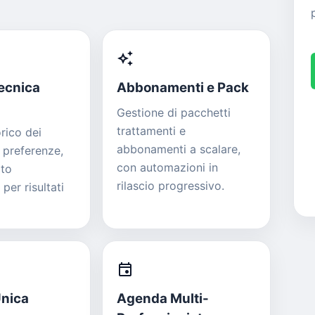
auto_awesome
ecnica
Abbonamenti e Pack
Gestione di pacchetti
trattamenti e
rico dei
abbonamenti a scalare,
, preferenze,
con automazioni in
oto
rilascio progressivo.
per risultati
event
Unica
Agenda Multi-