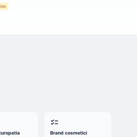
foto
checklist
turopatia
Brand cosmetici