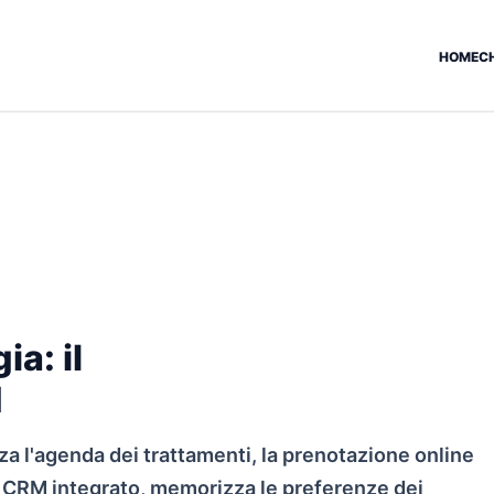
HOME
C
a: il
d
za l'agenda dei trattamenti, la prenotazione online
n CRM integrato, memorizza le preferenze dei