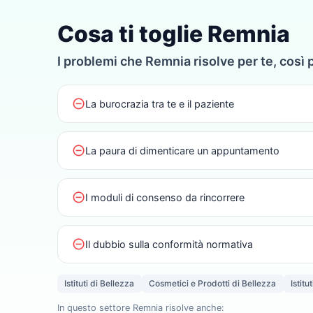
Cosa ti toglie Remnia
I problemi che Remnia risolve per te, così 
do_not_disturb_on
La burocrazia tra te e il paziente
do_not_disturb_on
La paura di dimenticare un appuntamento
do_not_disturb_on
I moduli di consenso da rincorrere
do_not_disturb_on
Il dubbio sulla conformità normativa
Istituti di Bellezza
Cosmetici e Prodotti di Bellezza
Istitu
In questo settore Remnia risolve anche: