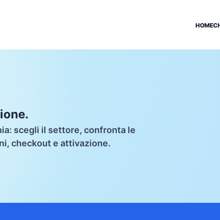
HOME
C
zione.
a: scegli il settore, confronta le
ani, checkout e attivazione.