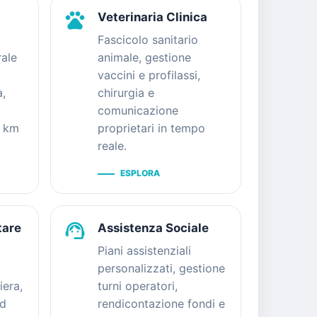
pets
Veterinaria Clinica
Fascicolo sanitario
rale
animale, gestione
vaccini e profilassi,
a,
chirurgia e
comunicazione
a km
proprietari in tempo
reale.
ESPLORA
support_agent
tare
Assistenza Sociale
Piani assistenziali
personalizzati, gestione
liera,
turni operatori,
ed
rendicontazione fondi e