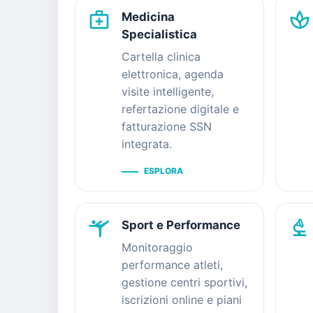
medical_services
spa
Medicina
Specialistica
Cartella clinica
elettronica, agenda
visite intelligente,
refertazione digitale e
fatturazione SSN
integrata.
ESPLORA
sports_gymnastics
biotech
Sport e Performance
Monitoraggio
performance atleti,
gestione centri sportivi,
iscrizioni online e piani