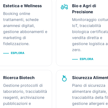
agriculture
Estetica e Wellness
Bio e Agri di
Precisione
Booking online
trattamenti, schede
Monitoraggio coltu
anamnesi digitali,
IoT, tracciabilità
gestione abbonamenti e
biologica certificat
marketing di
vendita diretta e
fidelizzazione.
gestione logistica 
zero.
ESPLORA
ESPLORA
nutrition
Ricerca Biotech
Sicurezza Alimen
Gestione protocolli di
Piano di sicurezza
laboratorio, tracciabilità
alimentare digitale,
reagenti, archiviazione
tracciabilita della fi
pubblicazioni e
gestione allergeni 