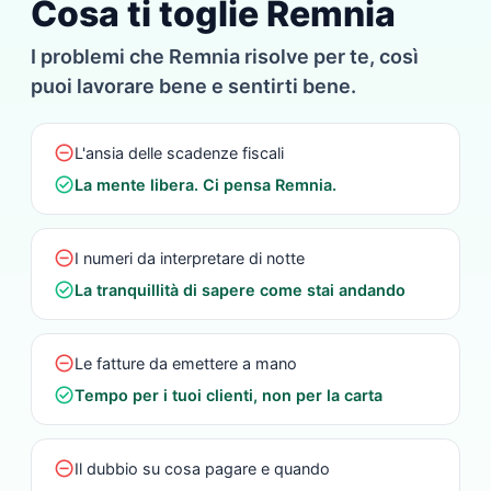
Cosa ti toglie Remnia
I problemi che Remnia risolve per te, così
puoi lavorare bene e sentirti bene.
do_not_disturb_on
L'ansia delle scadenze fiscali
check_circle
La mente libera. Ci pensa Remnia.
do_not_disturb_on
I numeri da interpretare di notte
check_circle
La tranquillità di sapere come stai andando
do_not_disturb_on
Le fatture da emettere a mano
check_circle
Tempo per i tuoi clienti, non per la carta
do_not_disturb_on
Il dubbio su cosa pagare e quando