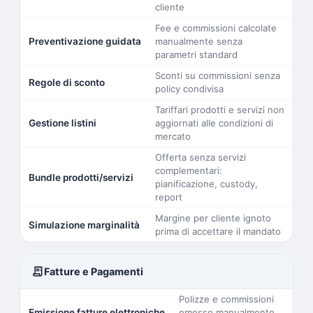
cliente
Fee e commissioni calcolate
Preventivazione guidata
manualmente senza
parametri standard
Sconti su commissioni senza
Regole di sconto
policy condivisa
Tariffari prodotti e servizi non
Gestione listini
aggiornati alle condizioni di
mercato
Offerta senza servizi
complementari:
Bundle prodotti/servizi
pianificazione, custody,
report
Margine per cliente ignoto
Simulazione marginalità
prima di accettare il mandato
receipt_long
Fatture e Pagamenti
Polizze e commissioni
Emissione fatture elettroniche
emesse manualmente