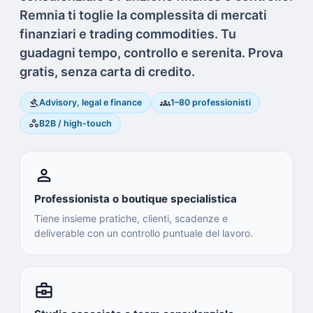
Remnia ti toglie la complessita di mercati
finanziari e trading commodities. Tu
guadagni tempo, controllo e serenita. Prova
gratis, senza carta di credito.
gavel
groups
Advisory, legal e finance
1–80 professionisti
workspaces
B2B / high-touch
person
Professionista o boutique specialistica
Tiene insieme pratiche, clienti, scadenze e
deliverable con un controllo puntuale del lavoro.
business_center