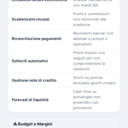
con ritardi SDI
Premi e commissioni
Scadenzario incassi
non monitorati alle
scadenze
Movimenti bancari non
Riconciliazione pagamenti
abbinati a polizze e
operazioni
Premi insoluti non
seguiti per non
Solleciti automatici
compromettere la
relazione
Storni su polizze
Gestione note di credito
annullate gestiti a mano
Cash flow su
portafoglio non
Forecast di liquidità
proiettato con
precisione
bar_chart
Budget e Margini