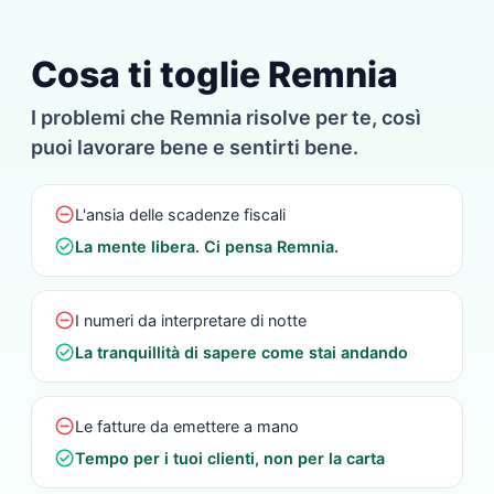
Cosa ti toglie Remnia
I problemi che Remnia risolve per te, così
puoi lavorare bene e sentirti bene.
do_not_disturb_on
L'ansia delle scadenze fiscali
check_circle
La mente libera. Ci pensa Remnia.
do_not_disturb_on
I numeri da interpretare di notte
check_circle
La tranquillità di sapere come stai andando
do_not_disturb_on
Le fatture da emettere a mano
check_circle
Tempo per i tuoi clienti, non per la carta