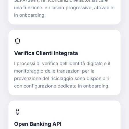
SEPA/Swift; la riconciliazione automatica è
una funzione in rilascio progressivo, attivabile
in onboarding.
shield
Verifica Clienti Integrata
I processi di verifica dell'identità digitale e il
monitoraggio delle transazioni per la
prevenzione del riciclaggio sono disponibili
con configurazione dedicata in onboarding.
power
Open Banking API