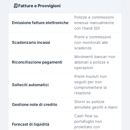
receipt_long
Fatture e Provvigioni
Polizze e commissioni
Emissione fatture elettroniche
emesse manualmente
con ritardi SDI
Premi e commissioni
Scadenzario incassi
non monitorati alle
scadenze
Movimenti bancari non
Riconciliazione pagamenti
abbinati a polizze e
operazioni
Premi insoluti non
seguiti per non
Solleciti automatici
compromettere la
relazione
Storni su polizze
Gestione note di credito
annullate gestiti a mano
Cash flow su
portafoglio non
Forecast di liquidità
proiettato con