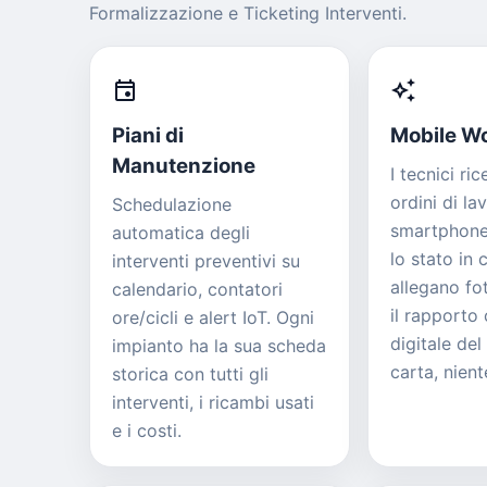
Formalizzazione e Ticketing Interventi.
event
auto_awesome
Piani di
Mobile W
Manutenzione
I tecnici ri
ordini di la
Schedulazione
smartphone
automatica degli
lo stato in
interventi preventivi su
allegano fo
calendario, contatori
il rapporto
ore/cicli e alert IoT. Ogni
digitale del
impianto ha la sua scheda
carta, nient
storica con tutti gli
interventi, i ricambi usati
e i costi.