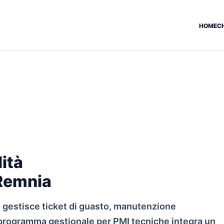
HOME
C
ità
 Remnia
 gestisce ticket di guasto, manutenzione
o programma gestionale per PMI tecniche integra un