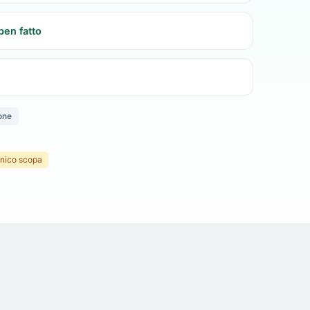
ben fatto
one
anico scopa