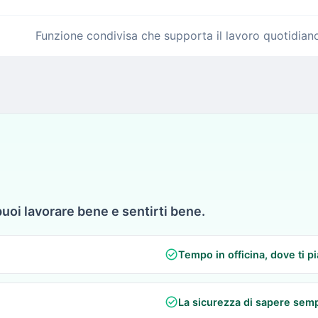
Funzione condivisa che supporta il lavoro quotidiano 
puoi lavorare bene e sentirti bene.
check_circle
Tempo in officina, dove ti p
check_circle
La sicurezza di sapere semp