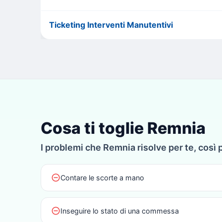
Ticketing Interventi Manutentivi
Cosa ti toglie Remnia
I problemi che Remnia risolve per te, così 
do_not_disturb_on
Contare le scorte a mano
do_not_disturb_on
Inseguire lo stato di una commessa