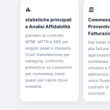
bar_chart
receipt_long
statistiche principali
Commess
e Analisi Affidabilità
Preventiv
Fatturazi
pannello di controllo
MTBF, MTTR e OEE per
Dal ticket d
singolo asset o impianto.
alla fattura
Costi manutenzione per
approvazion
categoria, confronto
commessa, 
preventivo vs consuntivo
chiusura e 
per commessa, trend
elettronica 
guasti per capire dove
unico fluss
investire.
contratti d
ricorrenti.