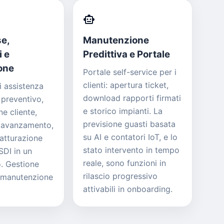
smart_toy
e,
Manutenzione
i e
Predittiva e Portale
one
Portale self-service per i
clienti: apertura ticket,
i assistenza
download rapporti firmati
: preventivo,
e storico impianti. La
e cliente,
previsione guasti basata
avanzamento,
su AI e contatori IoT, e lo
fatturazione
stato intervento in tempo
SDI in un
reale, sono funzioni in
o. Gestione
rilascio progressivo
i manutenzione
attivabili in onboarding.