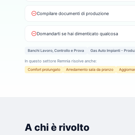
do_not_disturb_on
Compilare documenti di produzione
do_not_disturb_on
Domandarti se hai dimenticato qualcosa
Banchi Lavoro, Controllo e Prova
Gas Auto Impianti - Produ
In questo settore Remnia risolve anche:
Comfort prolungato
Arredamento sala da pranzo
Aggiornam
A chi è rivolto