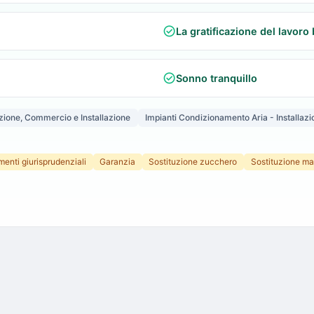
check_circle
La gratificazione del lavoro 
check_circle
Sonno tranquillo
zione, Commercio e Installazione
Impianti Condizionamento Aria - Installazi
enti giurisprudenziali
Garanzia
Sostituzione zucchero
Sostituzione m