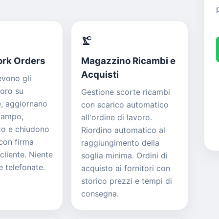
precision_manufacturing
ork Orders
Magazzino Ricambi e
Acquisti
cevono gli
voro su
Gestione scorte ricambi
, aggiornano
con scarico automatico
 campo,
all'ordine di lavoro.
to e chiudono
Riordino automatico al
 con firma
raggiungimento della
 cliente. Niente
soglia minima. Ordini di
e telefonate.
acquisto ai fornitori con
storico prezzi e tempi di
consegna.