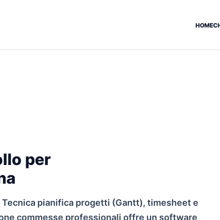
HOME
C
llo per
na
 Tecnica pianifica progetti (Gantt), timesheet e
tione commesse professionali offre un software