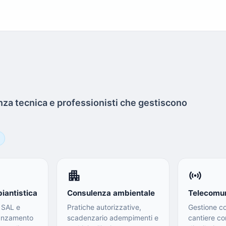
enza tecnica e professionisti che gestiscono
apartment
sensors
iantistica
Consulenza ambientale
Telecomun
, SAL e
Pratiche autorizzative,
Gestione c
vanzamento
scadenzario adempimenti e
cantiere co