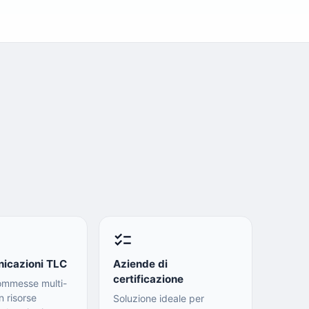
checklist
icazioni TLC
Aziende di
certificazione
ommesse multi-
n risorse
Soluzione ideale per