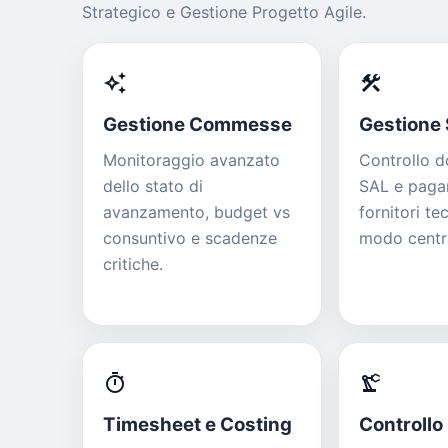
Strategico e Gestione Progetto Agile.
auto_awesome
construction
Gestione Commesse
Gestione 
Monitoraggio avanzato
Controllo d
dello stato di
SAL e pagam
avanzamento, budget vs
fornitori tec
consuntivo e scadenze
modo centra
critiche.
timer
precision_manufacturing
Timesheet e Costing
Controllo