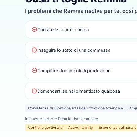
I problemi che Remnia risolve per te, così 
do_not_disturb_on
Contare le scorte a mano
do_not_disturb_on
Inseguire lo stato di una commessa
do_not_disturb_on
Compilare documenti di produzione
do_not_disturb_on
Domandarti se hai dimenticato qualcosa
Consulenza di Direzione ed Organizzazione Aziendale
Acq
In questo settore Remnia risolve anche:
Controllo gestionale
Accountability
Esperienza culinaria e