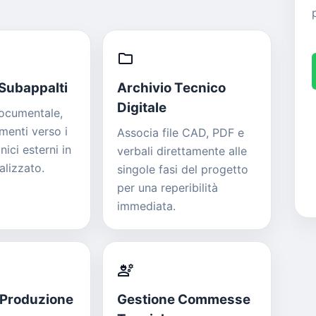
folder
Subappalti
Archivio Tecnico
Digitale
ocumentale,
enti verso i
Associa file CAD, PDF e
nici esterni in
verbali direttamente alle
lizzato.
singole fasi del progetto
per una reperibilità
immediata.
engineering
 Produzione
Gestione Commesse