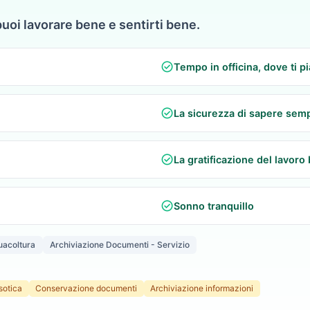
puoi lavorare bene e sentirti bene.
check_circle
Tempo in officina, dove ti p
check_circle
La sicurezza di sapere semp
check_circle
La gratificazione del lavoro 
check_circle
Sonno tranquillo
uacoltura
Archiviazione Documenti - Servizio
sotica
Conservazione documenti
Archiviazione informazioni