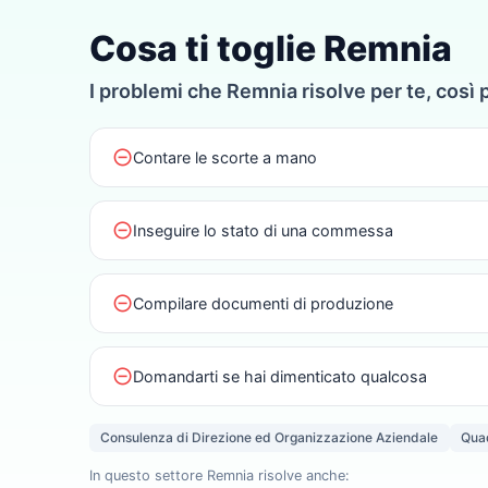
Cosa ti toglie Remnia
I problemi che Remnia risolve per te, così 
do_not_disturb_on
Contare le scorte a mano
do_not_disturb_on
Inseguire lo stato di una commessa
do_not_disturb_on
Compilare documenti di produzione
do_not_disturb_on
Domandarti se hai dimenticato qualcosa
Consulenza di Direzione ed Organizzazione Aziendale
Quad
In questo settore Remnia risolve anche: