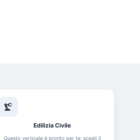
precision_manufacturing
Edilizia Civile
Questo verticale è pronto per te: scegli il