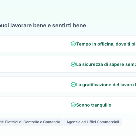
puoi lavorare bene e sentirti bene.
check_circle
Tempo in officina, dove ti p
check_circle
La sicurezza di sapere semp
check_circle
La gratificazione del lavoro 
check_circle
Sonno tranquillo
ri Elettrici di Controllo e Comando
Agenzie ed Uffici Commerciali