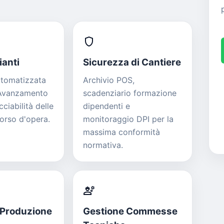
shield
ianti
Sicurezza di Cantiere
utomatizzata
Archivio POS,
 Avanzamento
scadenziario formazione
cciabilità delle
dipendenti e
corso d'opera.
monitoraggio DPI per la
massima conformità
normativa.
engineering
 Produzione
Gestione Commesse