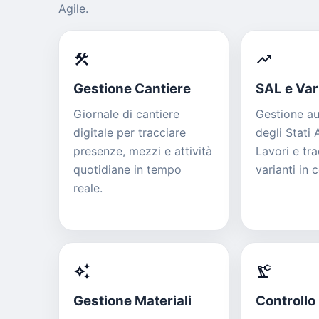
Agile.
construction
trending_up
Gestione Cantiere
SAL e Var
Giornale di cantiere
Gestione a
digitale per tracciare
degli Stati
presenze, mezzi e attività
Lavori e tra
quotidiane in tempo
varianti in 
reale.
auto_awesome
precision_manufacturing
Gestione Materiali
Controllo