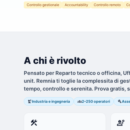
Controllo gestionale
Accountability
Controllo remoto
Co
A chi è rivolto
Pensato per Reparto tecnico o officina, Uf
unit. Remnia ti toglie la complessita di ges
tempo, controllo e serenita. Prova gratis, s
precision_manufacturing
groups
build
Industria e ingegneria
2–250 operatori
Ass
construction
engineering