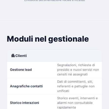
Moduli nel gestionale
apartment
Clienti
Segnalazioni, richieste di
Gestione lead
presidio e nuovi servizi non
censiti né assegnati
Dati di committenti, siti,
Anagrafiche contatti
referenti e pattuglie non
unificati
Storico eventi, interventi e
Storico interazioni
allarmi non consultabile
rapidamente