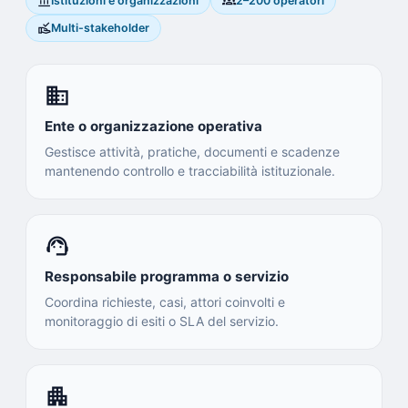
account_balance
groups
Istituzioni e organizzazioni
2–200 operatori
approval_delegation
Multi-stakeholder
domain
Ente o organizzazione operativa
Gestisce attività, pratiche, documenti e scadenze
mantenendo controllo e tracciabilità istituzionale.
support_agent
Responsabile programma o servizio
Coordina richieste, casi, attori coinvolti e
monitoraggio di esiti o SLA del servizio.
apartment