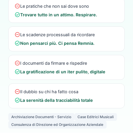
do_not_disturb_on
Le pratiche che non sai dove sono
check_circle
Trovare tutto in un attimo. Respirare.
do_not_disturb_on
Le scadenze processuali da ricordare
check_circle
Non pensarci più. Ci pensa Remnia.
do_not_disturb_on
I documenti da firmare e rispedire
check_circle
La gratificazione di un iter pulito, digitale
do_not_disturb_on
Il dubbio su chi ha fatto cosa
check_circle
La serenità della tracciabilità totale
Archiviazione Documenti - Servizio
Case Editrici Musicali
Consulenza di Direzione ed Organizzazione Aziendale