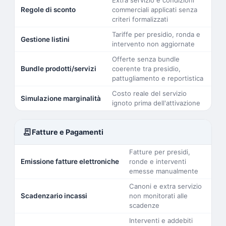
Extra servizio e condizioni
Regole di sconto
commerciali applicati senza
criteri formalizzati
Tariffe per presidio, ronda e
Gestione listini
intervento non aggiornate
Offerte senza bundle
Bundle prodotti/servizi
coerente tra presidio,
pattugliamento e reportistica
Costo reale del servizio
Simulazione marginalità
ignoto prima dell'attivazione
receipt_long
Fatture e Pagamenti
Fatture per presidi,
Emissione fatture elettroniche
ronde e interventi
emesse manualmente
Canoni e extra servizio
Scadenzario incassi
non monitorati alle
scadenze
Interventi e addebiti