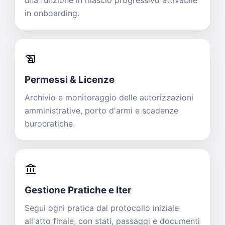
una funzione in rilascio progressivo attivabile
in onboarding.
history_edu
Permessi & Licenze
Archivio e monitoraggio delle autorizzazioni
amministrative, porto d'armi e scadenze
burocratiche.
account_balance
Gestione Pratiche e Iter
Segui ogni pratica dal protocollo iniziale
all'atto finale, con stati, passaggi e documenti