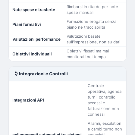
Rimborsi in ritardo per note
Note spese e trasferte
spese manuali
Formazione erogata senza
Piani formativi
piano né tracciabilità
Valutazioni basate
Valutazioni performance
sull'impressione, non su dati
Obiettivi fissati ma mai
Obiettivi individuali
monitorati nel tempo
power
Integrazioni e Controlli
Centrale
operativa, agenda
turni, controllo
Integrazioni API
accessi e
fatturazione non
connessi
Allarmi, escalation
e cambi turno non
collegamenti automatici tra sistemi
segnalati