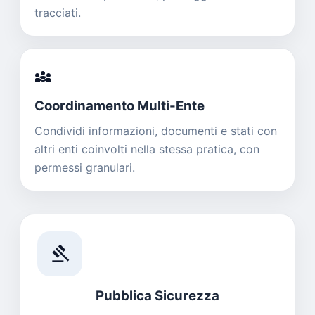
tracciati.
diversity_3
Coordinamento Multi-Ente
Condividi informazioni, documenti e stati con
altri enti coinvolti nella stessa pratica, con
permessi granulari.
gavel
Pubblica Sicurezza