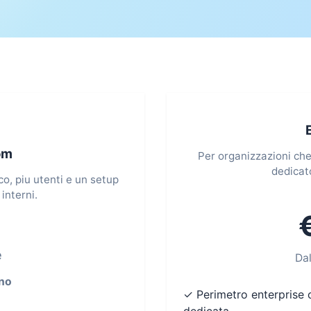
om
Per organizzazioni ch
dedicat
o, piu utenti e un setup
interni.
e
Da
no
✓ Perimetro enterprise 
dedicata