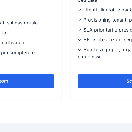
✓ Utenti illimitati e bac
✓ Provisioning tenant, p
ti sul caso reale
✓ SLA prioritari e presi
ato
✓ API e integrazioni se
i attivabili
✓ Adatto a gruppi, organ
 piu completo e
complessi
stom
Sc