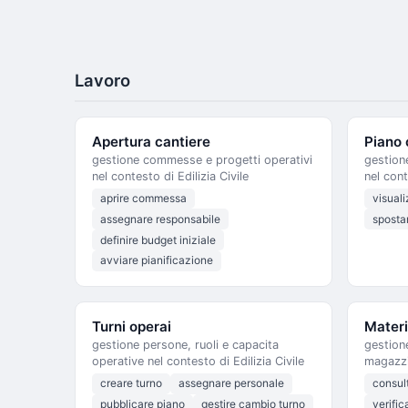
Lavoro
Apertura cantiere
Piano 
gestione commesse e progetti operativi
gestion
nel contesto di Edilizia Civile
nel cont
aprire commessa
visual
assegnare responsabile
spostar
definire budget iniziale
avviare pianificazione
Turni operai
Materi
gestione persone, ruoli e capacita
gestion
operative nel contesto di Edilizia Civile
magazzin
creare turno
assegnare personale
consul
pubblicare piano
gestire cambio turno
verific