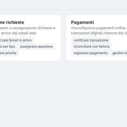
ne richieste
Pagamenti
ento e assegnazione richieste e
riconciliazione pagamenti online 
n arrivo dai canali web
transazioni digitali ricevute dai cl
zzare ticket in arrivo
verificare transazione
e per tipo
assegnare operatore
riconciliare con fattura
re priorita
registrare pagamento
gestire r