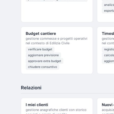
analiz
esport
Budget cantiere
Times
gestione commesse e progetti operativi
gestion
nel contesto di Edilizia Civile
nel cont
verificare budget
registr
aggiornare previsione
calcol
approvare extra budget
aggior
chiudere consuntivo
Relazioni
I miei clienti
Nuovi 
gestione anagrafiche clienti con storico
acquisiz