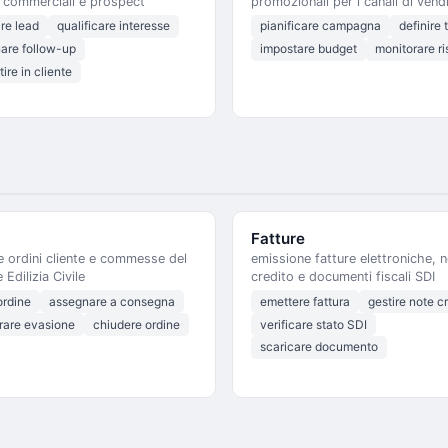
i commerciali e prospect
promozionali per i canali di vend
ire lead
qualificare interesse
pianificare campagna
definire 
are follow-up
impostare budget
monitorare ris
ire in cliente
Fatture
e ordini cliente e commesse del
emissione fatture elettroniche, n
e Edilizia Civile
credito e documenti fiscali SDI
ordine
assegnare a consegna
emettere fattura
gestire note c
rare evasione
chiudere ordine
verificare stato SDI
scaricare documento