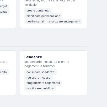
ita
newsletter, blog e canali digitali del
verticale
target
creare contenuto
ultati
pianificare pubblicazione
gestire canali
analizzare engagement
Scadenze
ote di
scadenzario incassi da clienti e
pagamenti a fornitori
redito
consultare scadenze
registrare incasso
programmare pagamento
monitorare cashflow