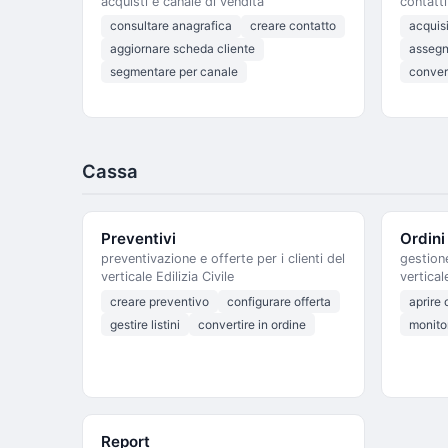
acquisti e canale di vendita
contatt
consultare anagrafica
creare contatto
acquis
aggiornare scheda cliente
assegn
segmentare per canale
convert
Cassa
Preventivi
Ordini
preventivazione e offerte per i clienti del
gestion
verticale Edilizia Civile
vertical
creare preventivo
configurare offerta
aprire 
gestire listini
convertire in ordine
monito
Report